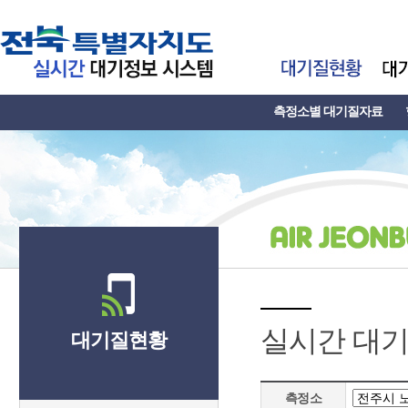
측정소별 대기질자료
실시간 대
대기질현황
측정소