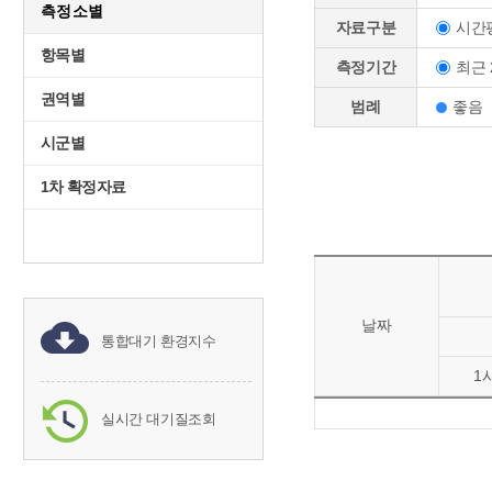
측정소별
시간
자료구분
항목별
최근 
측정기간
권역별
범례
좋음
시군별
1차 확정자료
날짜
통합대기 환경지수
1
실시간 대기질조회