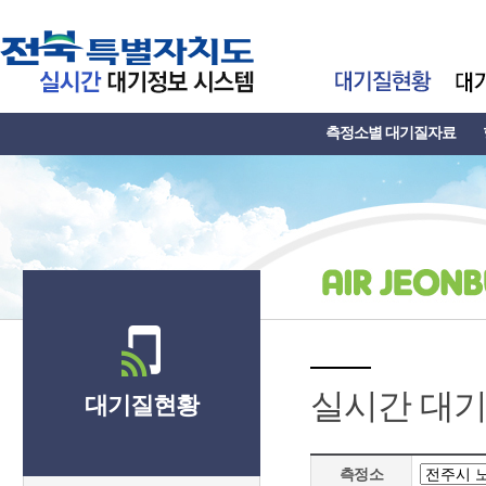
측정소별 대기질자료
실시간 대
대기질현황
측정소