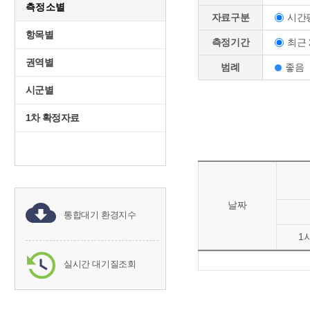
측정소별
시간
자료구분
항목별
최근 
측정기간
권역별
범례
좋음
시군별
1차 확정자료
날짜
통합대기 환경지수
1
실시간 대기질조회