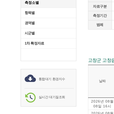
측정소별
자료구분
항목별
측정기간
권역별
범례
시군별
1차 확정자료
고창군 고창
통합대기 환경지수
날짜
실시간 대기질조회
2026년 08월
08일 16시
2026년 08월