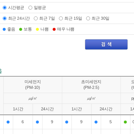
시간평균
일평균
최근 24시간
최근 7일
최근 15일
최근 30일
좋음
보통
나쁨
매우 나쁨
읍
미세먼지
초미세먼지
(PM-10)
(PM-2.5)
(
㎍/㎥
㎍/㎥
p
1시간
24시간
1시간
24시간
1
6
9
9
5