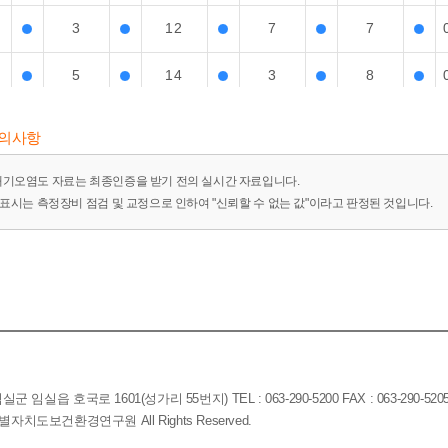
3
12
7
7
5
14
3
8
7
15
2
9
유의사항
8
18
3
11
대기오염도 자료는 최종인증을 받기 전의 실시간 자료입니다.
-"표시는 측정장비 점검 및 교정으로 인하여 "신뢰할 수 없는 값"이라고 판정된 것입니다.
17
20
8
12
15
22
10
14
23
23
15
15
22
24
13
15
임실읍 호국로 1601(성가리 55번지) TEL : 063-290-5200 FAX : 063-290-520
30
23
19
15
전북특별자치도보건환경연구원 All Rights Reserved.