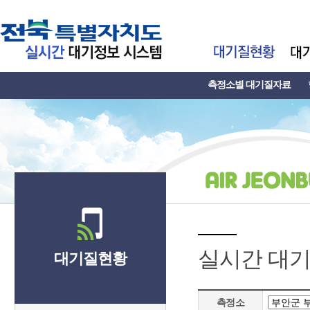
측정소별 대기질자료
실시간 대
대기질현황
측정소