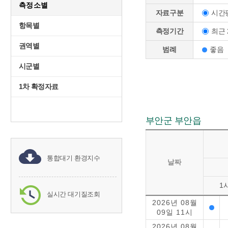
측정소별
시간
자료구분
항목별
최근 
측정기간
권역별
범례
좋음
시군별
1차 확정자료
부안군 부안읍
통합대기 환경지수
날짜
1
실시간 대기질조회
2026년 08월
09일 11시
2026년 08월