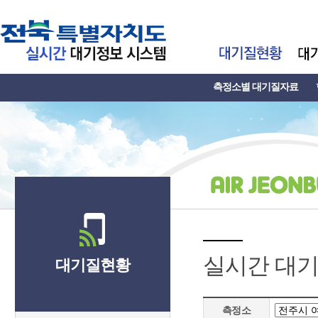
측정소별 대기질자료
실시간 대
대기질현황
측정소