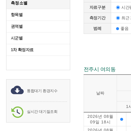
측정소별
시간
자료구분
항목별
최근 
측정기간
권역별
범례
좋음
시군별
1차 확정자료
전주시 여의동
통합대기 환경지수
날짜
1
실시간 대기질조회
2026년 08월
09일 18시
2026년 08월