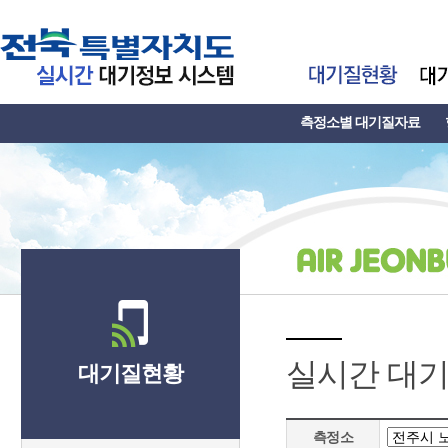
측정소별 대기질자료
실시간 대
대기질현황
측정소