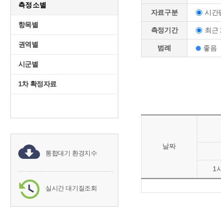
측정소별
시간
자료구분
항목별
최근 
측정기간
권역별
범례
좋음
시군별
1차 확정자료
날짜
통합대기 환경지수
1
실시간 대기질조회