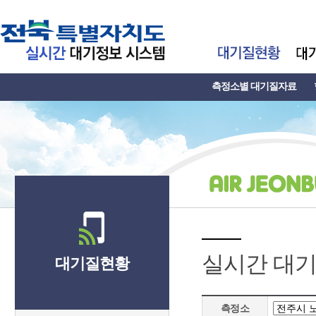
측정소별 대기질자료
실시간 대
대기질현황
측정소