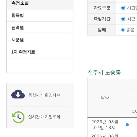
측정소별
시간
자료구분
항목별
최근 
측정기간
권역별
범례
좋음
시군별
1차 확정자료
전주시 노송동
통합대기 환경지수
날짜
1
실시간 대기질조회
2026년 08월
07일 18시
2026년 08월