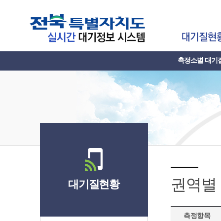
측정소별 대기
권역별
대기질현황
측정항목