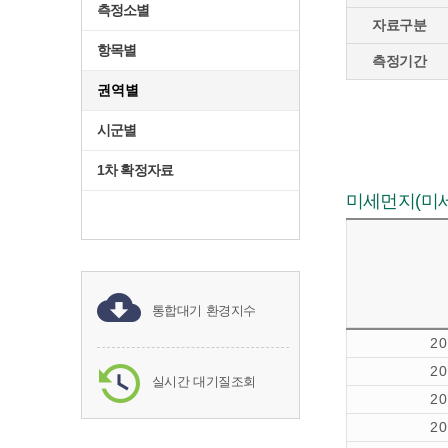
측정소별
자료구분
항목별
측정기간
권역별
시군별
1차 확정자료
미세먼지(미세먼
통합대기 환경지수
2
2
실시간 대기질조회
2
2