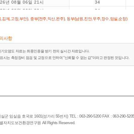
026년 08월 06일 21시
34
026년 08월 06일 20시
34
,김제,고창,부안), 중부(전주,익산,완주), 동부(남원,진안,무주,장수,임실,순창)
026년 08월 06일 19시
31
026년 08월 06일 18시
28
026년 08월 06일 17시
23
유의사항
대기오염도 자료는 최종인증을 받기 전의 실시간 자료입니다.
-"표시는 측정장비 점검 및 교정으로 인하여 "신뢰할 수 없는 값"이라고 판정된 것입니다.
임실읍 호국로 1601(성가리 55번지) TEL : 063-290-5200 FAX : 063-290-520
전북특별자치도보건환경연구원 All Rights Reserved.