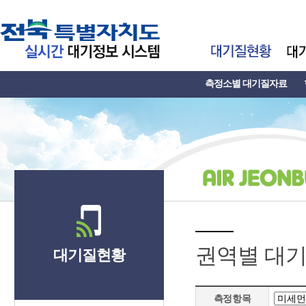
측정소별 대기질자료
권역별 대
대기질현황
측정항목