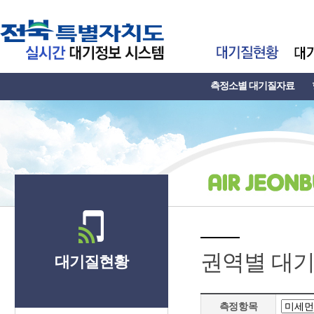
측정소별 대기질자료
권역별 대
대기질현황
측정항목