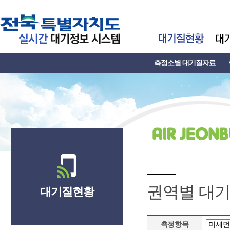
측정소별 대기질자료
권역별 대
대기질현황
측정항목