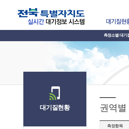
측정소별 대기
권역별
대기질현황
측정항목