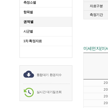
측정소별
자료구분
항목별
측정기간
권역별
시군별
1차 확정자료
미세먼지(미세먼
통합대기 환경지수
2
2
실시간 대기질조회
2
2