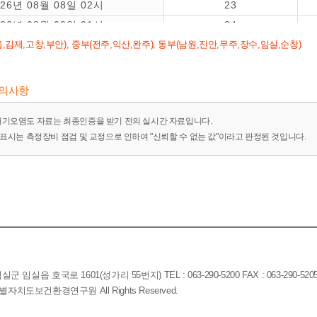
026년 08월 08일 02시
23
026년 08월 08일 01시
24
,김제,고창,부안), 중부(전주,익산,완주), 동부(남원,진안,무주,장수,임실,순창)
026년 08월 07일 24시
24
026년 08월 07일 23시
28
026년 08월 07일 22시
38
유의사항
대기오염도 자료는 최종인증을 받기 전의 실시간 자료입니다.
-"표시는 측정장비 점검 및 교정으로 인하여 "신뢰할 수 없는 값"이라고 판정된 것입니다.
임실읍 호국로 1601(성가리 55번지) TEL : 063-290-5200 FAX : 063-290-520
전북특별자치도보건환경연구원 All Rights Reserved.