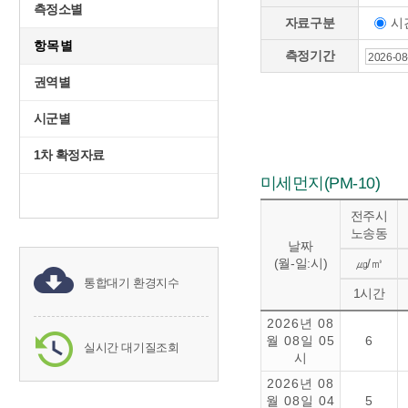
측정소별
시
자료구분
항목별
측정기간
권역별
시군별
1차 확정자료
미세먼지(PM-10)
전주시
노송동
날짜
(월-일:시)
㎍/㎥
통합대기 환경지수
1시간
2026년 08
월 08일 05
6
실시간 대기질조회
시
2026년 08
월 08일 04
5