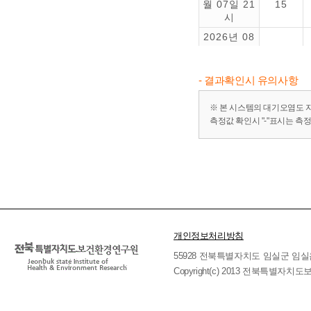
월 07일 21
15
시
2026년 08
월 07일 20
10
시
- 결과확인시 유의사항
2026년 08
월 07일 19
12
※ 본 시스템의 대기오염도 
시
측정값 확인시 "-"표시는 측
2026년 08
월 07일 18
3
시
2026년 08
월 07일 17
-
시
2026년 08
월 07일 16
-
개인정보처리방침
시
55928 전북특별자치도 임실군 임실읍 호국로 
2026년 08
Copyright(c) 2013 전북특별자치도보
월 07일 15
8
시