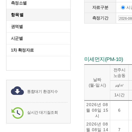
측정소별
시
자료구분
항목별
측정기간
권역별
시군별
1차 확정자료
미세먼지(PM-10)
전주시
노송동
날짜
(월-일:시)
㎍/㎥
통합대기 환경지수
1시간
2026년 08
월 08일 15
6
실시간 대기질조회
시
2026년 08
월 08일 14
7