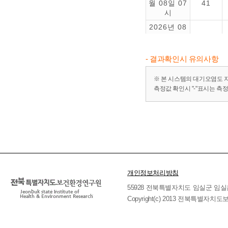
월 08일 07
41
시
2026년 08
월 08일 06
12
시
- 결과확인시 유의사항
2026년 08
월 08일 05
6
※ 본 시스템의 대기오염도 
시
측정값 확인시 "-"표시는 측
2026년 08
월 08일 04
5
시
2026년 08
월 08일 03
8
시
2026년 08
월 08일 02
5
개인정보처리방침
시
55928 전북특별자치도 임실군 임실읍 호국로 
2026년 08
Copyright(c) 2013 전북특별자치도보
월 08일 01
17
시