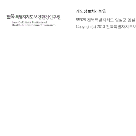
개인정보처리방침
55928 전북특별자치도 임실군 임실읍 호국로 
Copyright(c) 2013 전북특별자치도보