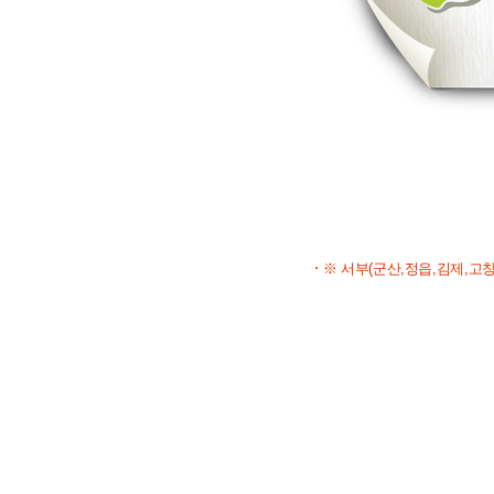
※ 서부(군산,정읍,김제,고창