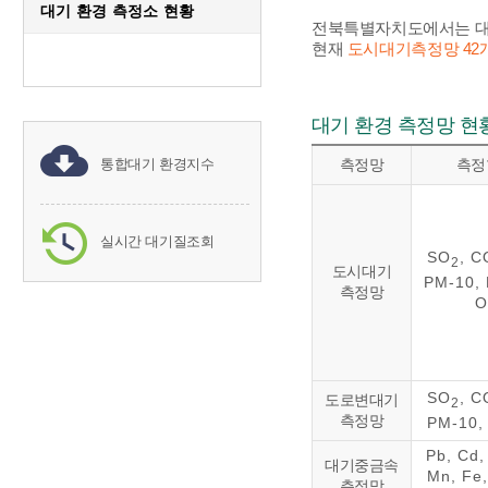
대기 환경 측정소 현황
전북특별자치도에서는 대기
현재
도시대기측정망 42개
대기 환경 측정망 현
통합대기 환경지수
측정망
측정
실시간 대기질조회
SO
, C
2
도시대기
PM-10, 
측정망
O
SO
, C
도로변대기
2
측정망
PM-10,
Pb, Cd,
대기중금속
Mn, Fe,
측정망