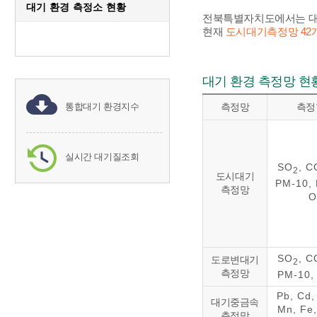
대기 환경 측정소 현황
전북특별자치도에서는 대기
현재
도시대기측정망 42개
대기 환경 측정망 현
통합대기 환경지수
측정망
측정
실시간 대기질조회
SO
, C
2
도시대기
PM-10, 
측정망
O
SO
, C
도로변대기
2
측정망
PM-10,
Pb, Cd,
대기중금속
Mn, Fe,
측정망