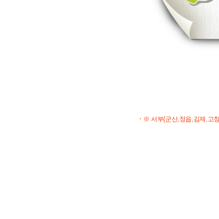
※ 서부(군산,정읍,김제,고창