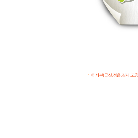
※ 서부(군산,정읍,김제,고창