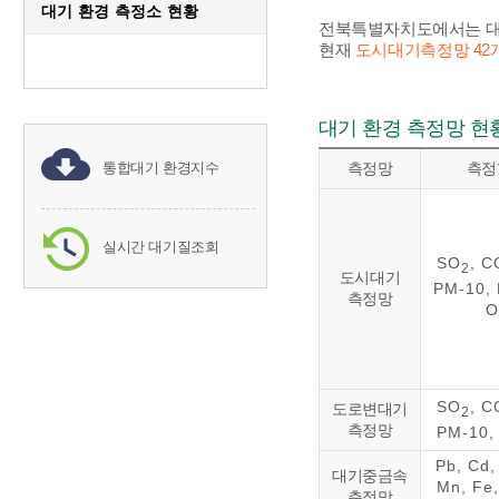
대기 환경 측정소 현황
전북특별자치도에서는 대기
현재
도시대기측정망 42개
대기 환경 측정망 현
통합대기 환경지수
측정망
측정
실시간 대기질조회
SO
, C
2
도시대기
PM-10, 
측정망
O
SO
, C
도로변대기
2
측정망
PM-10,
Pb, Cd,
대기중금속
Mn, Fe,
측정망