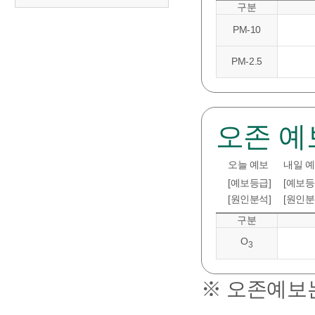
구분
PM-10
PM-2.5
오존 예
오늘 예보
내일 
[예보등급]
[예보등
[원인분석]
[원인분
구분
O
3
※ 오존예보는