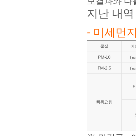
보결과와 다를
지난 내역
- 미세먼
물질
예
PM-10
(㎍
PM-2.5
(㎍
행동요령