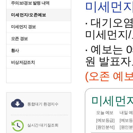
미세먼지
주의보/경보 발령 내역
미세먼지/오존예보
‧ 대기오
미세먼지 경보
미세먼지/
오존 경보
‧ 예보는 
황사
원 발표자
비상저감조치
(오존 예보
미세먼
통합대기 환경지수
오늘 예보
내일 
[예보등급]
[예보등
실시간 대기질조회
[원인분석]
[원인분