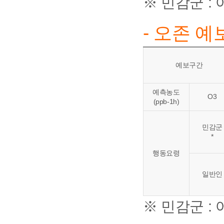
※ 민감군 :
- 오존 
예보구간
예측농도
O3
(ppb-1h)
민감군
*
행동요령
일반인
※ 민감군 :