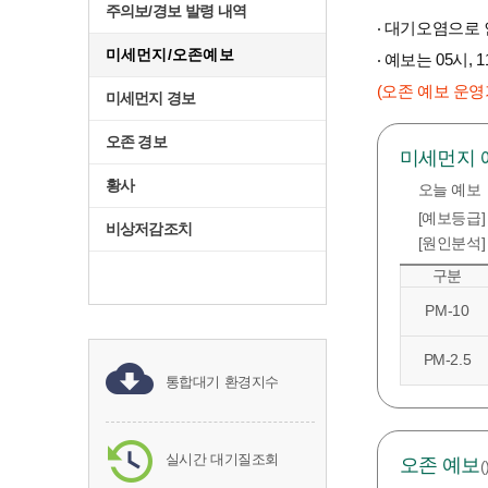
주의보/경보 발령 내역
‧ 대기오염으로
미세먼지/오존예보
‧ 예보는 05시
(오존 예보 운영기
미세먼지 경보
오존 경보
미세먼지 
황사
오늘 예보
[예보등급]
비상저감조치
[원인분석]
구분
PM-10
PM-2.5
통합대기 환경지수
실시간 대기질조회
오존 예보
(