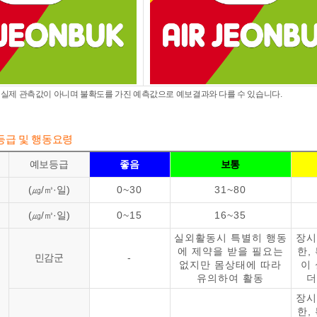
 실제 관측값이 아니며 불확도를 가진 예측값으로 예보결과와 다를 수 있습니다.
등급 및 행동요령
예보등급
좋음
보통
(㎍/㎥·일)
0~30
31~80
(㎍/㎥·일)
0~15
16~35
실외활동시 특별히 행동
장시
에 제약을 받을 필요는
한,
민감군
-
없지만 몸상태에 따라
이
유의하여 활동
더
장시
한,