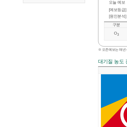
오늘 예보
[예보등급]
[원인분석]
구분
O
3
※ 오존예보는 매년 4
대기질 농도 