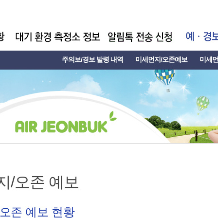
주의보/경보 발령 내역
미세먼지/오존예보
미세먼
지/오존 예보
오존 예보 현황