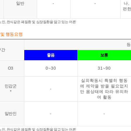
일반
-
-
나,
편한
, 노인, 천식같은 폐질환 및 심장질환을 앓고 있는 어른
 및 행동요령
등
구간
좋음
보통
O3
0~30
31~90
실외확동시 특별히 행동
민감군
에 제약을 받을 필요없지
-
*
만 몸상태에 따라 유의하
여 활동
일반인
-
-
, 노인, 천식같은 폐질환 및 심장질환을 앓고 있는 어른