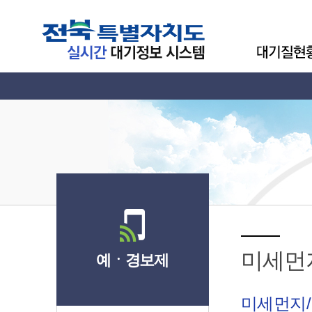
미세먼
예ㆍ경보제
미세먼지/