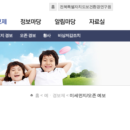
홈
전북특별자치도보건환경연구원
지 경보
오존 경보
황사
비상저감조치
홈
< 예ㆍ경보제 <
미세먼지/오존 예보