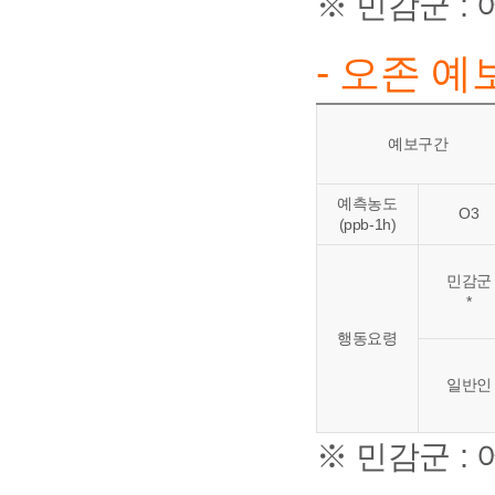
※ 민감군 :
- 오존 
예보구간
예측농도
O3
(ppb-1h)
민감군
*
행동요령
일반인
※ 민감군 :