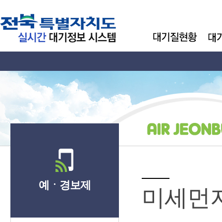
예ㆍ경보제
미세먼지