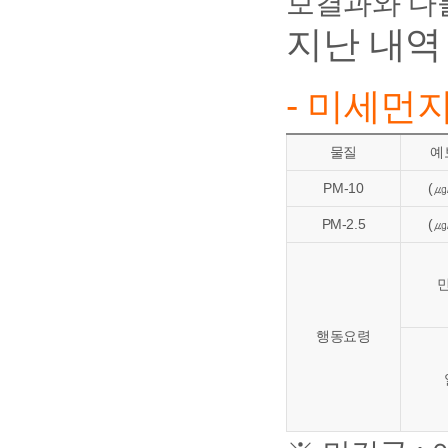
보결과와 다를
지난 내역
- 미세먼
물질
예
PM-10
(㎍
PM-2.5
(㎍
행동요령