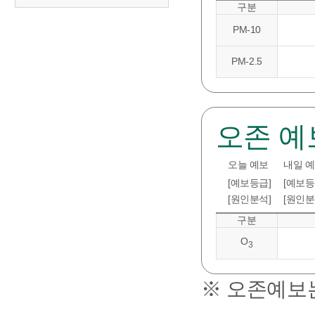
구분
PM-10
PM-2.5
오존 예
오늘 예보
내일 
[예보등급]
[예보등
[원인분석]
[원인분
구분
O
3
※ 오존예보는