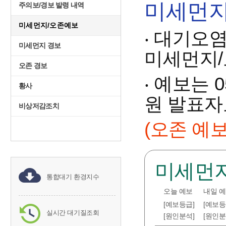
미세먼지
주의보/경보 발령 내역
미세먼지/오존예보
‧ 대기오
미세먼지 경보
미세먼지/
오존 경보
‧ 예보는 
황사
원 발표자
비상저감조치
(오존 예보
미세먼
통합대기 환경지수
오늘 예보
내일 
[예보등급]
[예보등
실시간 대기질조회
[원인분석]
[원인분