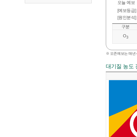
오늘 예보
[예보등급]
[원인분석]
구분
O
3
※ 오존예보는 매년 4
대기질 농도 