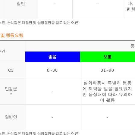
일반
-
-
나,
편한
, 노인, 천식같은 폐질환 및 심장질환을 앓고 있는 어른
 및 행동요령
등
구간
좋음
보통
O3
0~30
31~90
실외확동시 특별히 행동
민감군
에 제약을 받을 필요없지
-
*
만 몸상태에 따라 유의하
여 활동
일반인
-
-
, 노인, 천식같은 폐질환 및 심장질환을 앓고 있는 어른