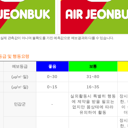
 실제 관측값이 아니며 불확도를 가진 예측값으로 예보결과와 다를 수 있습니다.
등급 및 행동요령
예보등급
좋음
보통
(㎍/㎥·일)
0~30
31~80
(㎍/㎥·일)
0~15
16~35
실외활동시 특별히 행동
장시
에 제약을 받을 필요는
한,
민감군
-
없지만 몸상태에 따라
이
유의하여 활동
더
장시
한,