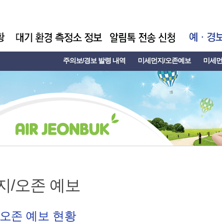
주의보/경보 발령 내역
미세먼지/오존예보
미세먼
지/오존 예보
오존 예보 현황