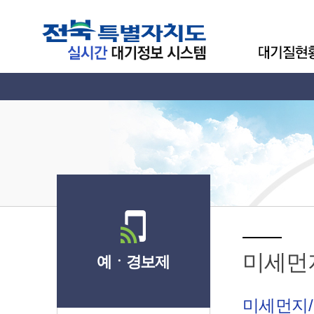
미세먼
예ㆍ경보제
미세먼지/