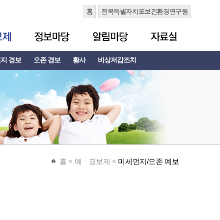
홈
전북특별자치도보건환경연구원
지 경보
오존 경보
황사
비상저감조치
홈
< 예ㆍ경보제 <
미세먼지/오존 예보