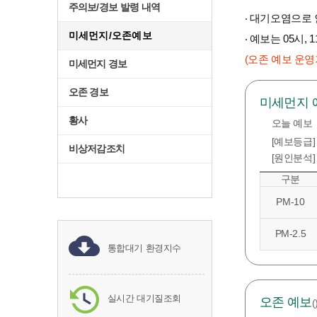
주의보/경보 발령 내역
‧ 대기오염으로
미세먼지/오존예보
‧ 예보는 05시
(오존 예보 운영기
미세먼지 경보
오존 경보
미세먼지 
황사
오늘 예보
[예보등급]
비상저감조치
[원인분석]
구분
PM-10
PM-2.5
통합대기 환경지수
실시간 대기질조회
오존 예보
(