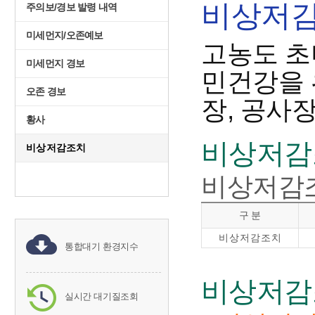
비상저감
주의보/경보 발령 내역
미세먼지/오존예보
고농도 초
미세먼지 경보
민건강을 
오존 경보
장, 공사
황사
비상저감
비상저감조치
비상저감조
구 분
비상저감조치
통합대기 환경지수
비상저감
실시간 대기질조회