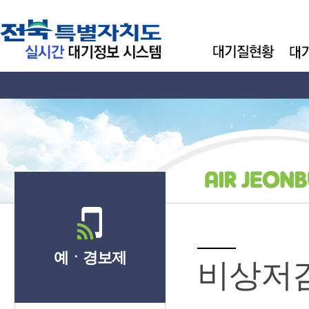
예ㆍ경보제
비상저