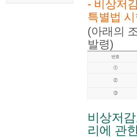
- 비상저
특별법 시
(아래의 
발령)
번호
①
②
③
비상저감조
리에 관한