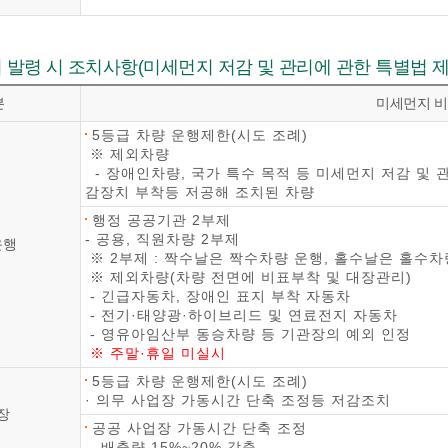
발령 시 조치사항(미세먼지 저감 및 관리에 관한 특별법 제
분
미세먼지 
5등급 차량 운행제한(시도 조례)
※ 제외차량
- 장애인차량, 국가 특수 목적 등 미세먼지 저감 및 
감장치 부착등 저공해 조치된 차량
행정 공공기관 2부제
- 공용, 직원차량 2부제
운행
※ 2부제 : 짝수날은 짝수차량 운행, 홀수날은 홀수차
※ 제외차량(차량 전면에 비표부착 및 대장관리)
- 긴급자동차, 장애인 표지 부착 자동차
- 전기·태양광·하이브리드 및 연료전지 자동차
- 영유아임산부 동승차량 등 기관장의 예외 인정
※ 주말·휴일 미실시
5등급 차량 운행제한(시도 조례)
· 의무 사업장 가동시간 단축 조정등 저감조치
장
공공 사업장 가동시간 단축 조정
- 배출량 15%~20% 감축