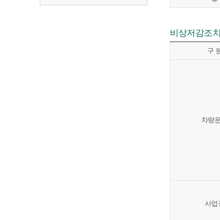
비상저감조치 
구 
차량
사업