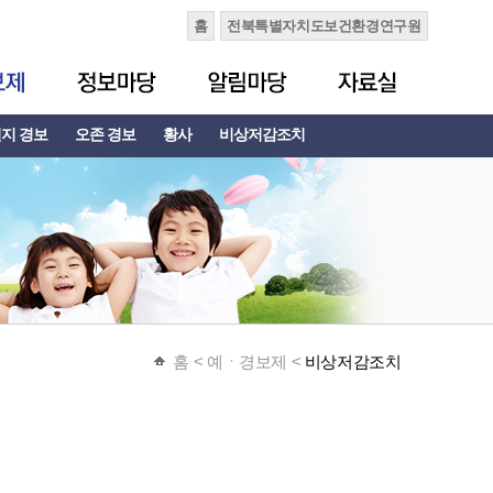
홈
전북특별자치도보건환경연구원
지 경보
오존 경보
황사
비상저감조치
홈
< 예ㆍ경보제 <
비상저감조치