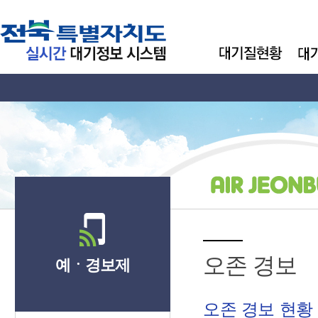
오존 경보
예ㆍ경보제
오존 경보 현황