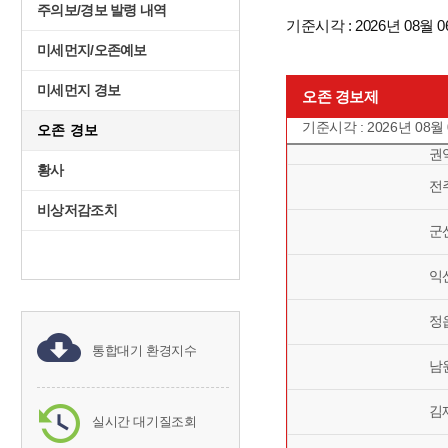
주의보/경보 발령 내역
기준시각 : 2026년 08월 0
미세먼지/오존예보
미세먼지 경보
오존 경보제
기준시각 : 2026년 08월
오존 경보
권
황사
전
비상저감조치
군
익
정
통합대기 환경지수
남
김
실시간 대기질조회