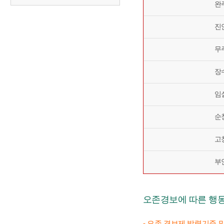
완
진
무
장
임
순
고
부
오존경보에 따른 행
- 오존 경보제 발령기준 