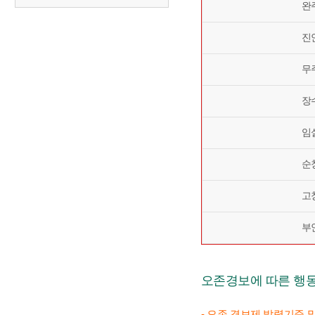
완
진
무
장
임
순
고
부
오존경보에 따른 행
- 오존 경보제 발령기준 