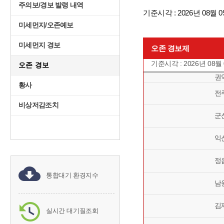
주의보/경보 발령 내역
기준시각 : 2026년 08월 0
미세먼지/오존예보
미세먼지 경보
오존 경보제
기준시각 : 2026년 08월
오존 경보
권
황사
전
비상저감조치
군
익
정
통합대기 환경지수
남
김
실시간 대기질조회