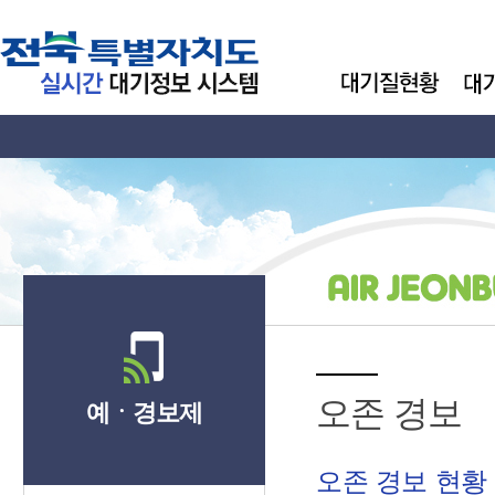
오존 경보
예ㆍ경보제
오존 경보 현황