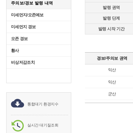
주의보/경보 발령 내역
발령 권역
미세먼지/오존예보
발령 단계
미세먼지 경보
발령 시작 기간
오존 경보
황사
경보/주의보 권역
비상저감조치
익산
익산
군산
통합대기 환경지수
실시간 대기질조회