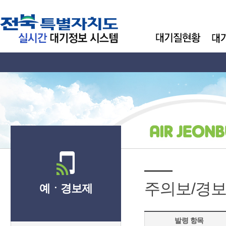
주의보/경보
예ㆍ경보제
발령 항목