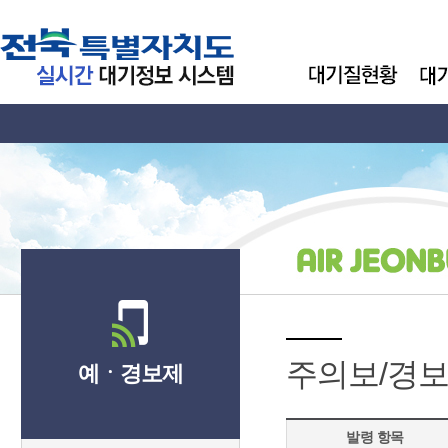
주의보/경보
예ㆍ경보제
발령 항목