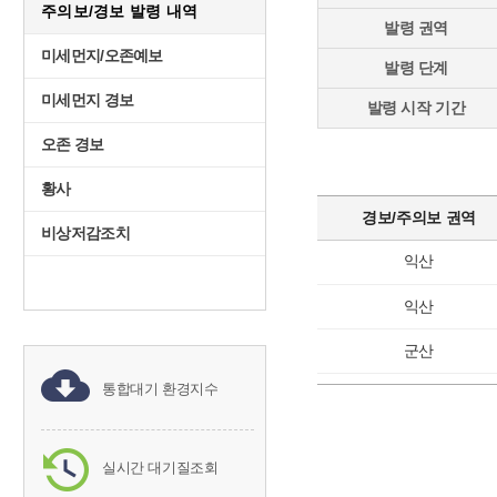
주의보/경보 발령 내역
발령 권역
미세먼지/오존예보
발령 단계
미세먼지 경보
발령 시작 기간
오존 경보
황사
경보/주의보 권역
비상저감조치
익산
익산
군산
통합대기 환경지수
실시간 대기질조회