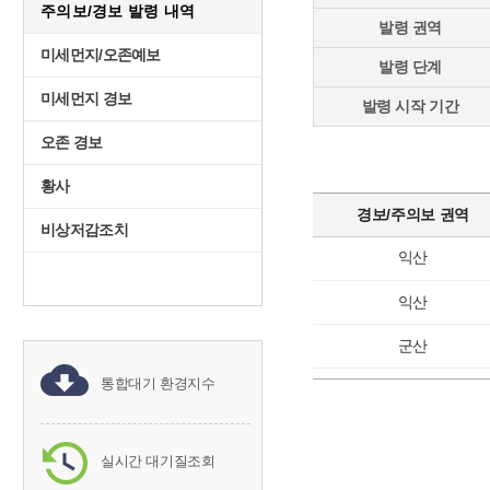
주의보/경보 발령 내역
발령 권역
미세먼지/오존예보
발령 단계
미세먼지 경보
발령 시작 기간
오존 경보
황사
경보/주의보 권역
비상저감조치
익산
익산
군산
통합대기 환경지수
실시간 대기질조회