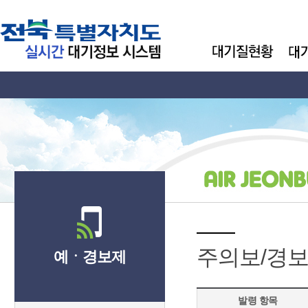
주의보/경보
예ㆍ경보제
발령 항목