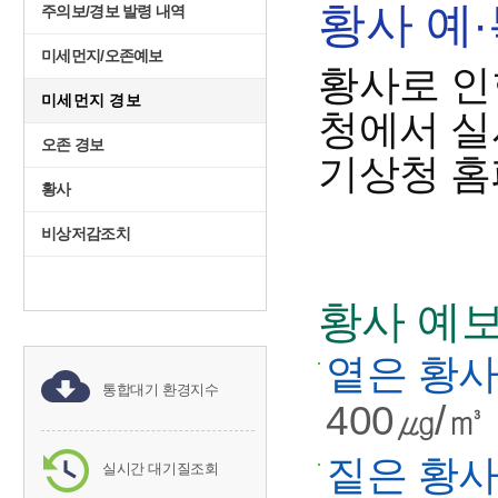
황사 예
주의보/경보 발령 내역
미세먼지/오존예보
황사로 인
미세먼지 경보
청에서 실
오존 경보
기상청 홈
황사
비상저감조치
황사 예보
옅은 황
통합대기 환경지수
400㎍/
짙은 황
실시간 대기질조회