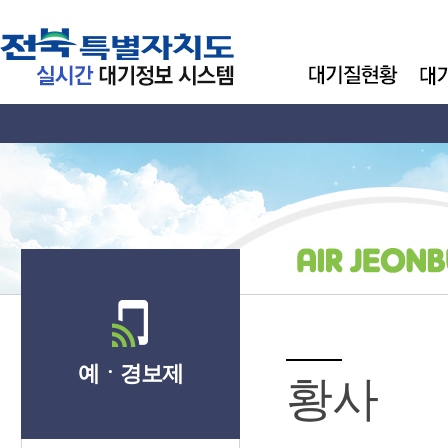
예ㆍ경보제
황사